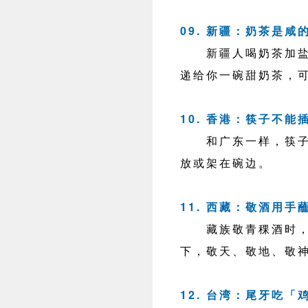
09. 新疆：奶茶是咸
新疆人喝奶茶加盐和
递给你一碗甜奶茶，
10. 香港：筷子不能
和广东一样，筷子直
放或架在碗边。
11. 西藏：敬酒用手
藏族敬青稞酒时，主
下，敬天、敬地、敬
12. 台湾：尾牙吃「