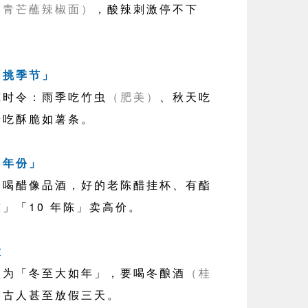
如青芒蘸辣椒面）
，酸辣刺激停不下
「挑季节」
时令：雨季吃竹虫
（肥美）
、秋天吃
着吃酥脆如薯条。
「年份」
）
喝醋像品酒，好的老陈醋挂杯、有酯
陈」「10 年陈」卖高价。
大
为「冬至大如年」，要喝冬酿酒
（桂
，古人甚至放假三天。