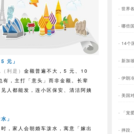
·
世界
·
哪些
·
14
·
新加
5 元」
包
（利是）
金额普遍不大，5 元、10
·
伊朗
元也有，主打「意头」而非金额。长辈
，见人都能发，连小区保安、清洁阿姨
·
美国
·
「宠
泼水」
，家人会朝婚车泼水，寓意「嫁出
·
摔跤