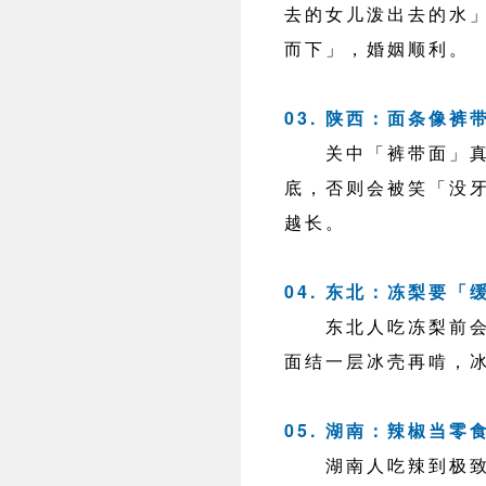
去的女儿泼出去的水
而下」，婚姻顺利。
03. 陕西：面条像裤
关中「裤带面」真有
底，否则会被笑「没
越长。
04. 东北：冻梨要「
东北人吃冻梨前会
面结一层冰壳再啃，
05. 湖南：辣椒当零
湖南人吃辣到极致，