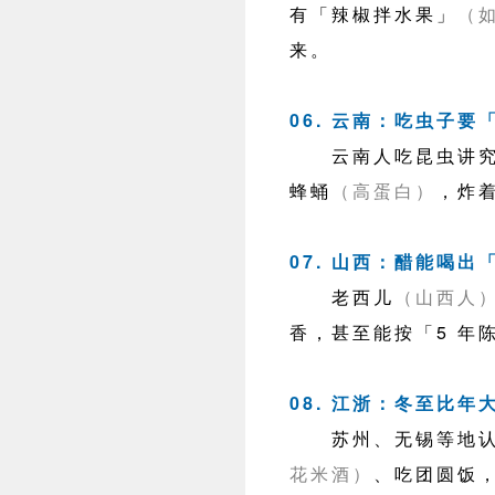
有「辣椒拌水果」
（
来。
06. 云南：吃虫子要
云南人吃昆虫讲究
蜂蛹
（高蛋白）
，炸
07. 山西：醋能喝出
老西儿
（山西人
香，甚至能按「5 年
08. 江浙：冬至比年
苏州、无锡等地认
花米酒）
、吃团圆饭