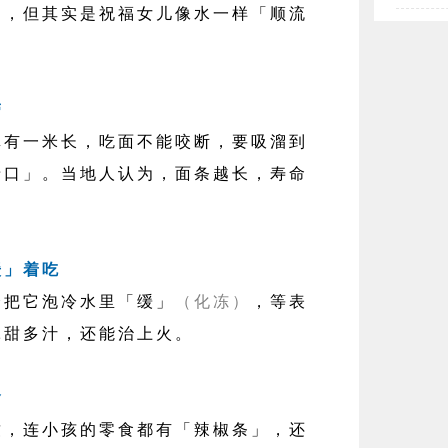
」，但其实是祝福女儿像水一样「顺流
带
一米长，吃面不能咬断，要吸溜到
牙口」。当地人认为，面条越长，寿命
缓」着吃
把它泡冷水里「缓」
（化冻）
，等表
冰甜多汁，还能治上火。
食
连小孩的零食都有「辣椒条」，还