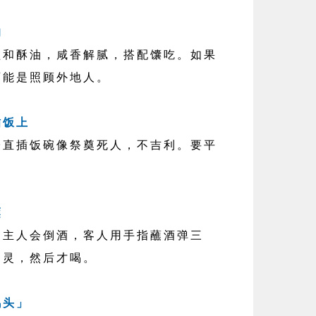
的
酥油，咸香解腻，搭配馕吃。如果
可能是照顾外地人。
插饭上
插饭碗像祭奠死人，不吉利。要平
蘸
人会倒酒，客人用手指蘸酒弹三
神灵，然后才喝。
鸡头」