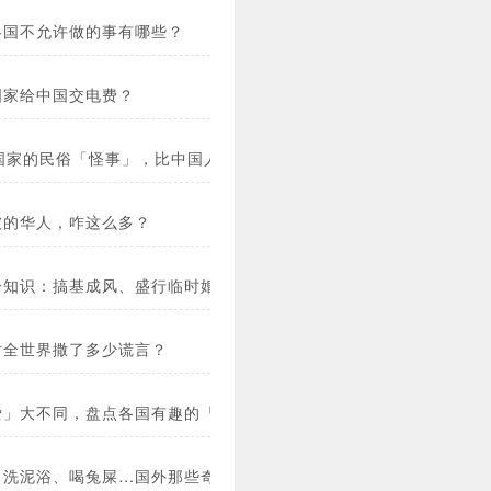
各国不允许做的事有哪些？
国家给中国交电费？
个国家的民俗「怪事」，比中国人不喜「4」更离奇！
坡的华人，咋这么多？
冷知识：搞基成风、盛行临时婚姻…
对全世界撒了多少谎言？
爱」大不同，盘点各国有趣的「宠物」保护法！
、洗泥浴、喝兔屎…国外那些奇葩的解酒秘籍！