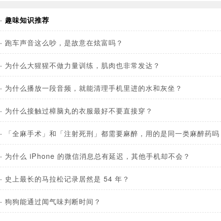
·
趣味知识推荐
·
跑车声音这么吵，是故意在炫富吗？
·
为什么大猩猩不做力量训练，肌肉也非常发达？
·
为什么播放一段音频，就能清理手机里进的水和灰坐？
·
为什么接触过樟脑丸的衣服最好不要直接穿？
·
「全麻手术」和「注射死刑」都需要麻醉，用的是同一类麻醉药吗
·
为什么 iPhone 的微信消息总有延迟，其他手机却不会？
·
史上最长的马拉松记录居然是 54 年？
·
狗狗能通过闻气味判断时间？