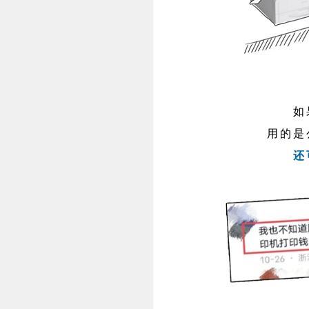
如
用的是
还