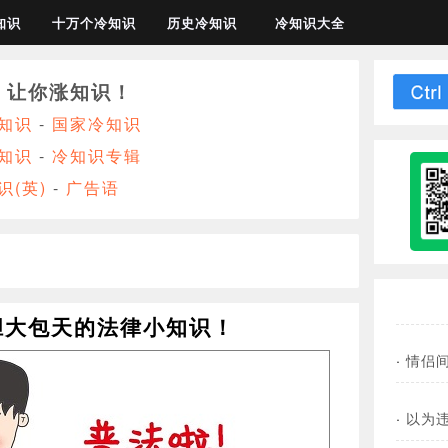
知识
十万个冷知识
历史冷知识
冷知识大全
，让你涨知识！
知识
-
国家冷知识
知识
-
冷知识专辑
识(英)
-
广告语
胆大包天的法律小知识！
·
情侣
·
以为