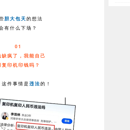
些
胆大包天
的想法
会有什么下场？
01
钱缺疯了，我能自己
用复印机印钱吗？
，这件事情是
违法
的！