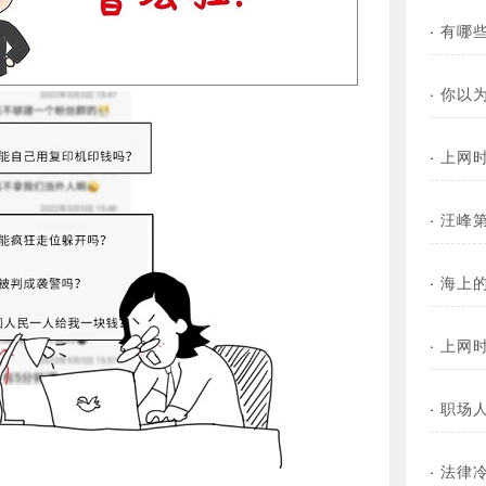
·
有哪
·
你以
·
上网
·
汪峰
·
海上
·
上网
·
职场
·
法律