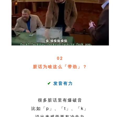
02
脏话为啥这么「带劲」？
✔
发音有力
很多脏话里有爆破音
比如「p」、「t」、「k」
说出来感觉更有冲击力