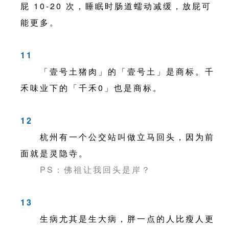
屁 10-20 次，睡眠时肠道蠕动减缓，放屁可
能更多。
11
「壹号土猪肉」的「壹号土」是商标。千
禾味业下的「千禾0」也是商标。
12
杭州有一个公交站叫做立马回头，因为前
面就是灵隐寺。
PS：佛祖让我回头是岸？
13
生病尤其是生大病，胖一点的人比瘦人更