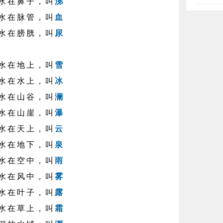
水在鼻子，叫
涕
水在脉管，叫
血
水在膀胱，叫
尿
水在地上，叫
雪
水在水上，叫
冰
水在山谷，叫
澜
水在山崖，叫
瀑
水在天上，叫
云
水在地下，叫
泉
水在空中，叫
雨
水在风中，叫
雾
水在叶子，叫
露
水在草上，叫
霜