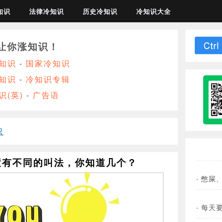
知识
法律冷知识
历史冷知识
冷知识大全
让你涨知识！
知识
-
国家冷知识
知识
-
冷知识专辑
识(英)
-
广告语
识
置有不同的叫法，你知道几个？
·
憋屎、
·
每天