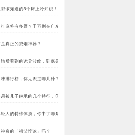
生都该知道的5个床上冷知识！
人打麻将有多野？千万别在广东学会打麻将！
才是真正的戒烟神器？
眼睛后看到的诡异波纹，到底是什么？
脚味排行榜，你见识过哪几种？
容易被儿子继承的几个特征，你中了吗？
年轻人的特殊体质，你中了哪条？
道神奇的「祖父悖论」吗？