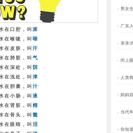
·
男女
·
广东
水在口腔，叫
涎
水在喉咙，叫
唾
·
亲亲
水在皮肤，叫
汗
水在肺脏，叫
气
·
闭上
水在深处，叫
阴
水在浅处，叫
津
·
人类
水在胆囊，叫
汁
·
妈妈
水在小肠，叫
液
水在肾脏，叫
精
·
当代
水在骨头，叫
髓
水在眼睛，叫
泪
·
你知