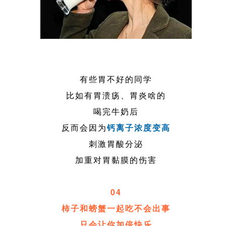
有些胃不好的同学
比如有胃溃疡、胃炎啥的
喝完牛奶后
反而会因为
钙离子浓度变高
刺激胃酸分泌
加重对胃黏膜的伤害
04
柿子和螃蟹一起吃不会出事
只会让你加倍快乐