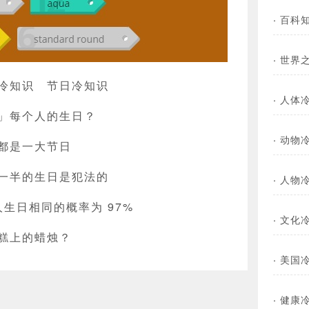
·
百科
·
世界
冷知识
节日冷知识
·
人体
」每个人的生日？
·
动物
都是一大节日
一半的生日是犯法的
·
人物
人生日相同的概率为 97%
·
文化
糕上的蜡烛？
·
美国
·
健康