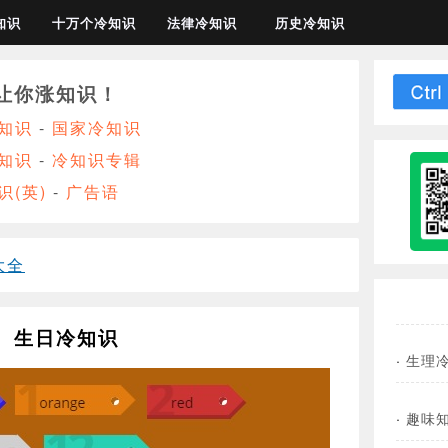
知识
十万个冷知识
法律冷知识
历史冷知识
让你涨知识！
知识
-
国家冷知识
知识
-
冷知识专辑
识(英)
-
广告语
大全
生日冷知识
·
生理
·
趣味