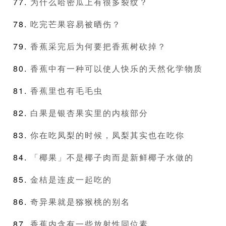
为什么哈密瓜上有很多裂纹？
吃完芒果容易被晒伤？
香蕉采完后为何要把香蕉树砍掉？
香蕉中有一种可以使人快乐的天然化学物质
香蕉里也有毛毛虫
白果是银杏果实里的内核部分
你在吃凤梨的时候，凤梨其实也在吃你
「椰果」不是椰子肉而是新鲜椰子水做的
金桔是连皮一起吃的
奇异果就是猕猴桃的别名
香蕉内含有一些放射性同位素