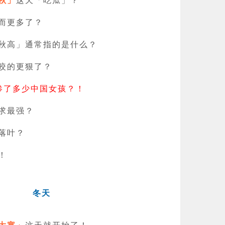
而更多了？
秋高」通常指的是什么？
咬的更狠了？
惨了多少中国女孩？！
求最强？
落叶？
！
冬天
大寒」
这天就开始了！