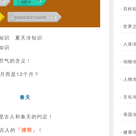
·
百科
·
世界
知识
夏天冷知识
·
人体
知识
节气的含义！
·
动物
月而是12个月？
·
人物
·
文化
春天
·
美国
是古人和春天的约定！
验古人的
「清明」
！
·
健康