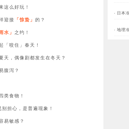
来这么好玩！
·
日本
样迎接
「惊蛰」
的？
·
地理
雨水」
之约！
起「咬住」春天！
夏天，偶像剧都发生在冬天？
易腹泻？
四类食物！
况别担心，是普遍现象！
容易敏感？