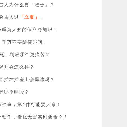
古人为什么要「吃苦」？
验古人过
「立夏」
！
 条鲜为人知的保命冷知识！
，千万不要随便碰啊！
天冻死，到底哪个更痛苦？
起开会怎么样？
直插在插座上会爆炸吗？
是哪个时段？
5件事，第1件可能要人命！
小动作，看似无害实则要命？！