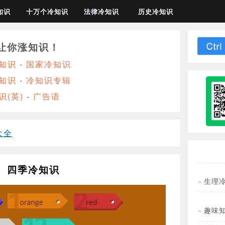
知识
十万个冷知识
法律冷知识
历史冷知识
让你涨知识！
知识
-
国家冷知识
知识
-
冷知识专辑
识(英)
-
广告语
大全
四季冷知识
·
生理
·
趣味