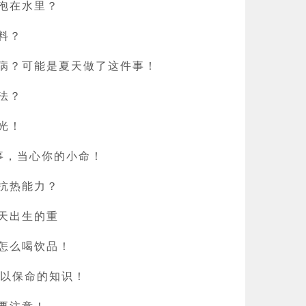
泡在水里？
料？
病？可能是夏天做了这件事！
法？
光！
事，当心你的小命！
抗热能力？
天出生的重
怎么喝饮品！
可以保命的知识！
要注意！