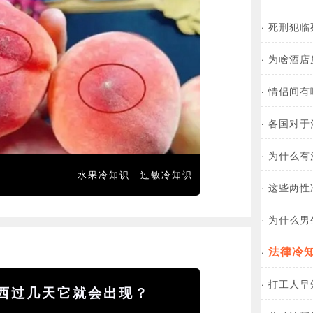
·
死刑犯临
·
为啥酒店
·
情侣间有
·
各国对于
·
为什么有
水果冷知识
过敏冷知识
·
这些两性
·
为什么男
法律冷
·
·
打工人早
西过几天它就会出现？