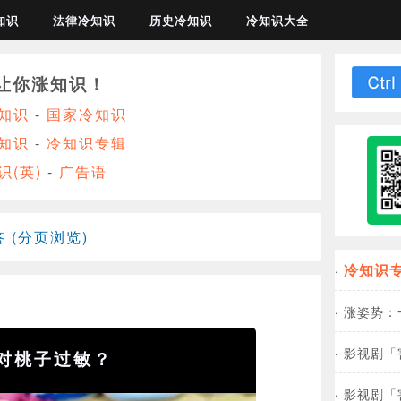
知识
法律冷知识
历史冷知识
冷知识大全
让你涨知识！
知识
-
国家冷知识
知识
-
冷知识专辑
识(英)
-
广告语
 (分页浏览)
冷知识
·
·
涨姿势：
·
影视剧「害
对桃子过敏？
·
影视剧「害