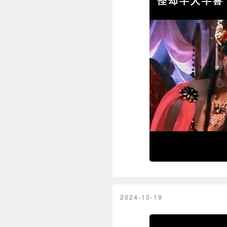
怪却半人半兽
2024-10-19