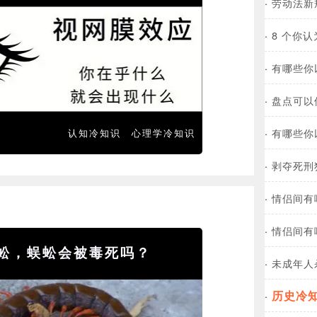
·
劳动法新
·
8 个你
·
有哪些你
·
盘点可以
·
有哪些你
认知冷知识
心理学冷知识
·
剥夺死刑
·
情侣间有
·
情侣间有
蚣，蜈蚣会被毒死吗？
·
未成年人
历史冷
·