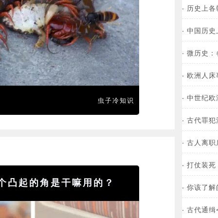
·
历史上各
·
中国历史
·
微历史：
·
欧洲人床
·
中世纪欧
虫子冷知识
·
古代罪犯
·
古人离职
·
打仗装死
个凸起的角是干嘛用的？
·
你该了解
·
古代通缉