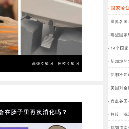
国家冷
·
·
世界各国
·
哪些国家
·
14个国
·
新加坡的
高铁冷知识
座椅冷知识
·
伊朗冷知
·
美国对全
·
盘点各国
会在肠子里再次消化吗？
·
摔跤、洗
·
你知道南