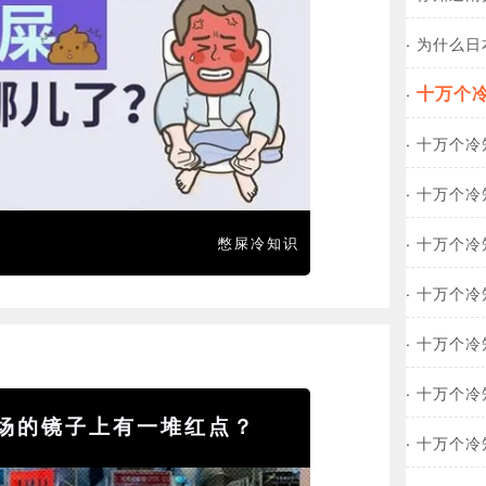
·
为什么日
十万个
·
·
十万个冷
·
十万个冷
·
十万个冷
憋屎冷知识
·
十万个冷
·
十万个冷
·
十万个冷
场的镜子上有一堆红点？
·
十万个冷