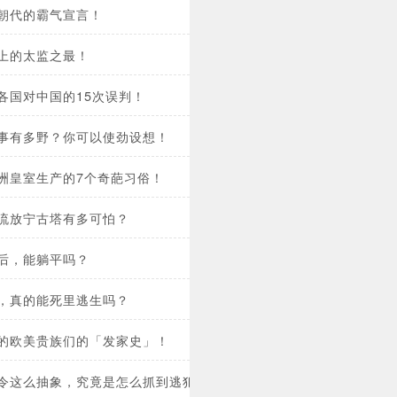
朝代的霸气宣言！
上的太监之最！
各国对中国的15次误判！
事有多野？你可以使劲设想！
洲皇室生产的7个奇葩习俗！
流放宁古塔有多可怕？
后，能躺平吗？
，真的能死里逃生吗？
的欧美贵族们的「发家史」！
令这么抽象，究竟是怎么抓到逃犯的？